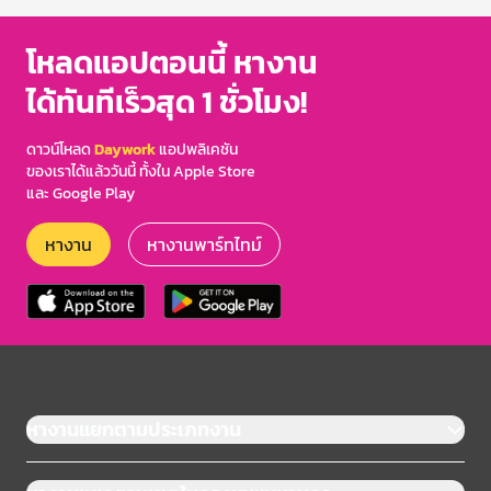
โหลดแอปตอนนี้ หางาน
ได้ทันทีเร็วสุด 1 ชั่วโมง!
ดาวน์โหลด
Daywork
แอปพลิเคชัน
ของเราได้แล้ววันนี้ ทั้งใน Apple Store
และ Google Play
หางาน
หางานพาร์ทไทม์
หางานแยกตามประเภทงาน