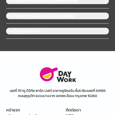
หางานแยกตามเขตในกรุงเทพมหานคร
หางานแยกตามจังหวัดในประเทศไทย
สำหรับผู้สมัครงาน
เลขที่ 111 ทรู ดิจิทัล พาร์ค เวสต์ อาคารยูนิคอร์น ชั้น5 ห้องเลขที่ SH555
ถนนสุขุมวิท แขวงบางจาก เขตพระโขนง กรุงเทพ 10260
หน้าแรก
ติดต่อเรา