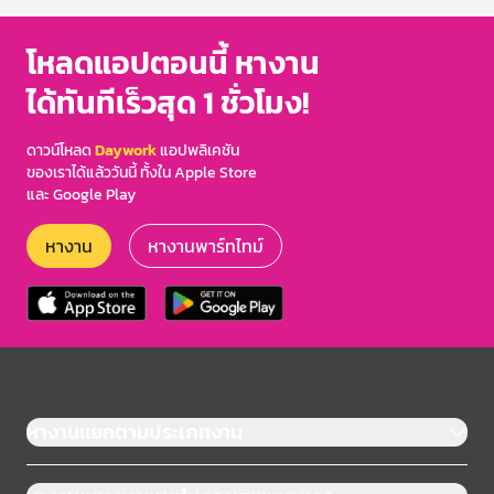
โหลดแอปตอนนี้ หางาน
ได้ทันทีเร็วสุด 1 ชั่วโมง!
ดาวน์โหลด
Daywork
แอปพลิเคชัน
ของเราได้แล้ววันนี้ ทั้งใน Apple Store
และ Google Play
หางาน
หางานพาร์ทไทม์
หางานแยกตามประเภทงาน