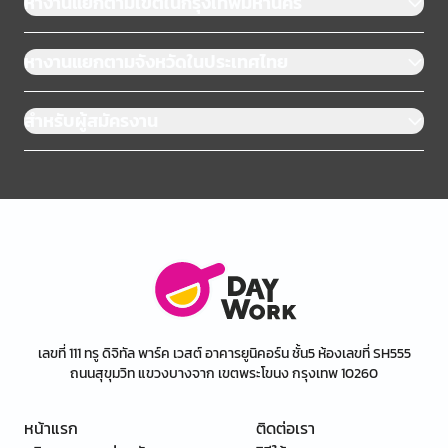
หางานแยกตามเขตในกรุงเทพมหานคร
หางานแยกตามจังหวัดในประเทศไทย
สำหรับผู้สมัครงาน
เลขที่ 111 ทรู ดิจิทัล พาร์ค เวสต์ อาคารยูนิคอร์น ชั้น5 ห้องเลขที่ SH555
ถนนสุขุมวิท แขวงบางจาก เขตพระโขนง กรุงเทพ 10260
หน้าแรก
ติดต่อเรา