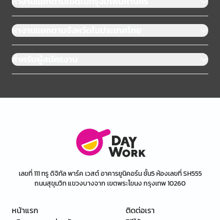
หางานแยกตามเขตในกรุงเทพมหานคร
หางานแยกตามจังหวัดในประเทศไทย
สำหรับผู้สมัครงาน
เลขที่ 111 ทรู ดิจิทัล พาร์ค เวสต์ อาคารยูนิคอร์น ชั้น5 ห้องเลขที่ SH555
ถนนสุขุมวิท แขวงบางจาก เขตพระโขนง กรุงเทพ 10260
หน้าแรก
ติดต่อเรา