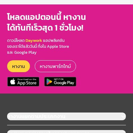
โหลดแอปตอนนี้ หางาน
ได้ทันทีเร็วสุด 1 ชั่วโมง!
ดาวน์โหลด
Daywork
แอปพลิเคชัน
ของเราได้แล้ววันนี้ ทั้งใน Apple Store
และ Google Play
หางาน
หางานพาร์ทไทม์
หางานแยกตามประเภทงาน