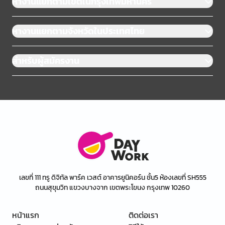
หางานแยกตามเขตในกรุงเทพมหานคร
หางานแยกตามจังหวัดในประเทศไทย
สำหรับผู้สมัครงาน
เลขที่ 111 ทรู ดิจิทัล พาร์ค เวสต์ อาคารยูนิคอร์น ชั้น5 ห้องเลขที่ SH555
ถนนสุขุมวิท แขวงบางจาก เขตพระโขนง กรุงเทพ 10260
หน้าแรก
ติดต่อเรา