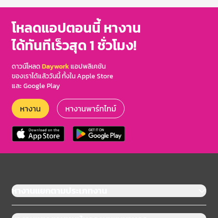
โหลดแอปตอนนี้ หางาน
ได้ทันทีเร็วสุด 1 ชั่วโมง!
ดาวน์โหลด
Daywork
แอปพลิเคชัน
ของเราได้แล้ววันนี้ ทั้งใน Apple Store
และ Google Play
หางาน
หางานพาร์ทไทม์
หางานแยกตามประเภทงาน