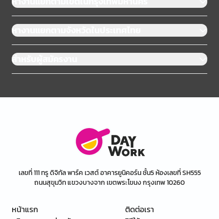
หางานแยกตามเขตในกรุงเทพมหานคร
หางานแยกตามจังหวัดในประเทศไทย
สำหรับผู้สมัครงาน
เลขที่ 111 ทรู ดิจิทัล พาร์ค เวสต์ อาคารยูนิคอร์น ชั้น5 ห้องเลขที่ SH555
ถนนสุขุมวิท แขวงบางจาก เขตพระโขนง กรุงเทพ 10260
หน้าแรก
ติดต่อเรา