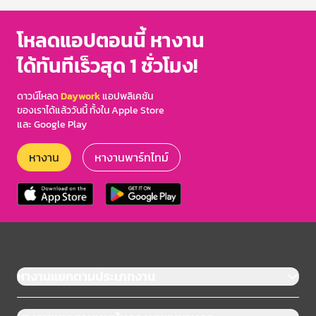
โหลดแอปตอนนี้ หางาน
ได้ทันทีเร็วสุด 1 ชั่วโมง!
ดาวน์โหลด
Daywork
แอปพลิเคชัน
ของเราได้แล้ววันนี้ ทั้งใน Apple Store
และ Google Play
หางาน
หางานพาร์ทไทม์
หางานแยกตามประเภทงาน