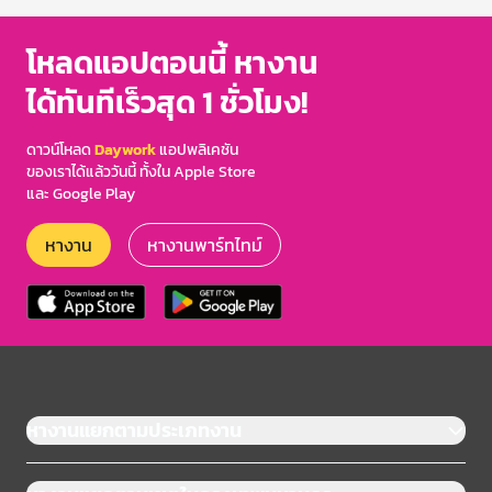
โหลดแอปตอนนี้ หางาน
ได้ทันทีเร็วสุด 1 ชั่วโมง!
ดาวน์โหลด
Daywork
แอปพลิเคชัน
ของเราได้แล้ววันนี้ ทั้งใน Apple Store
และ Google Play
หางาน
หางานพาร์ทไทม์
หางานแยกตามประเภทงาน