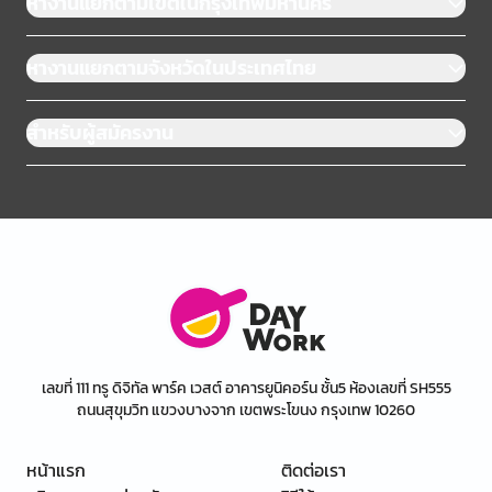
หางานแยกตามเขตในกรุงเทพมหานคร
หางานแยกตามจังหวัดในประเทศไทย
สำหรับผู้สมัครงาน
เลขที่ 111 ทรู ดิจิทัล พาร์ค เวสต์ อาคารยูนิคอร์น ชั้น5 ห้องเลขที่ SH555
ถนนสุขุมวิท แขวงบางจาก เขตพระโขนง กรุงเทพ 10260
หน้าแรก
ติดต่อเรา