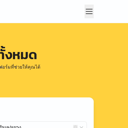
ั้งหมด
อร์มที่ช่วยให้คุณได้
กตำบล/แขวง