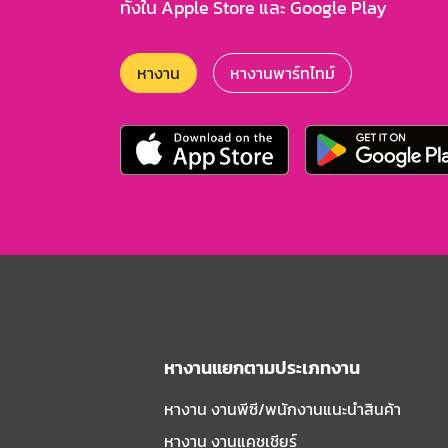
ทั้งใน Apple Store และ Google Play
หางาน
หางานพาร์ทไทม์
หางานแยกตามประเภทงาน
หางาน งานพีซี/พนักงานแนะนําสินค้า
หางาน งานแคชเชียร์