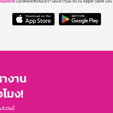
Daywork
แอปพลิเคชันของเราได้แล้ววันนี้ ทั้งใน Apple Store แล
หางาน
่วโมง!
้ววันนี้