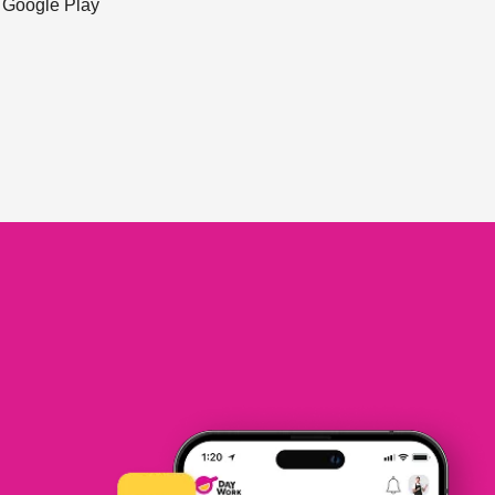
ะ Google Play