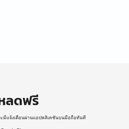
โหลดฟรี
 จะมีแจ้งเตือนผ่านแอปพลิเคชันบนมือถือทันที