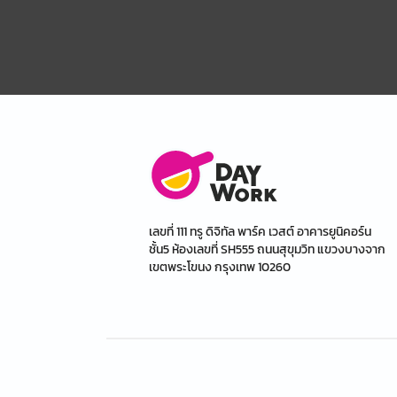
เลขที่ 111 ทรู ดิจิทัล พาร์ค เวสต์ อาคารยูนิคอร์น
ชั้น5 ห้องเลขที่ SH555 ถนนสุขุมวิท แขวงบางจาก
เขตพระโขนง กรุงเทพ 10260