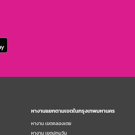
หางานแยกตามเขตในกรุงเทพมหานคร
หางาน เขตคลองเตย
หางาน เขตปทุมวัน