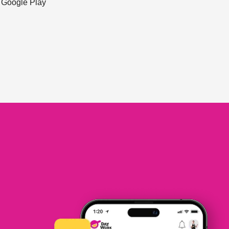
ะ Google Play