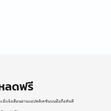
โหลดฟรี
 จะมีแจ้งเตือนผ่านแอปพลิเคชันบนมือถือทันที