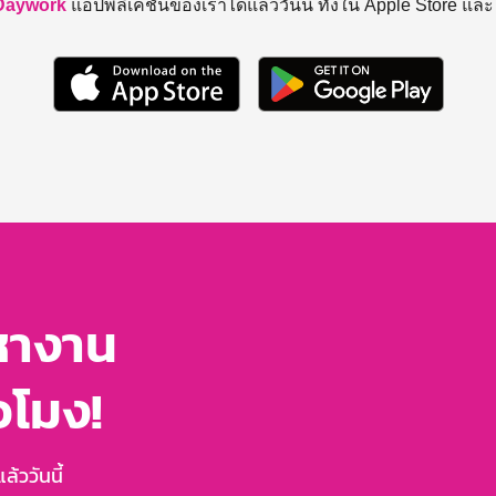
Daywork
แอปพลิเคชันของเราได้แล้ววันนี้ ทั้งใน Apple Store แล
หางาน
่วโมง!
้ววันนี้