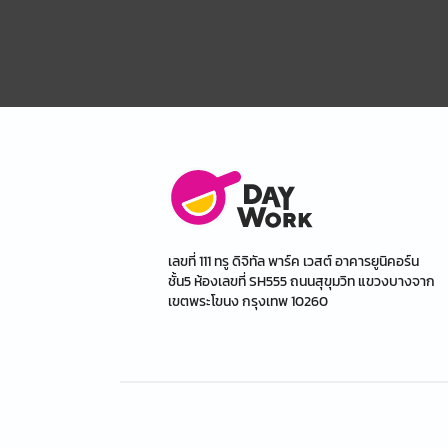
เลขที่ 111 ทรู ดิจิทัล พาร์ค เวสต์ อาคารยูนิคอร์น
ชั้น5 ห้องเลขที่ SH555 ถนนสุขุมวิท แขวงบางจาก
เขตพระโขนง กรุงเทพ 10260