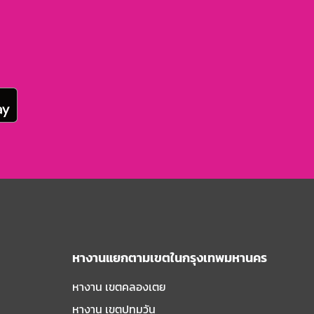
หางานแยกตามเขตในกรุงเทพมหานคร
หางาน เขตคลองเตย
หางาน เขตปทุมวัน