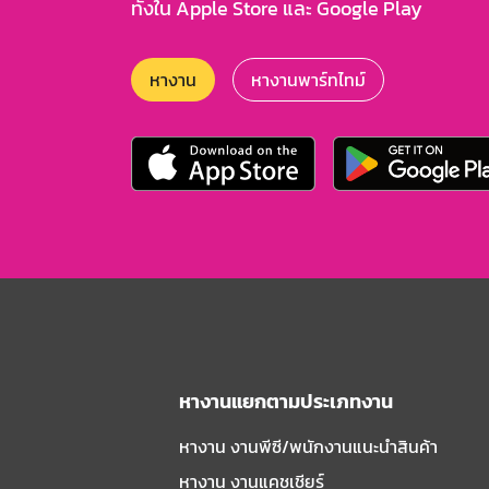
ทั้งใน Apple Store และ Google Play
หางาน
หางานพาร์ทไทม์
หางานแยกตามประเภทงาน
หางาน งานพีซี/พนักงานแนะนําสินค้า
หางาน งานแคชเชียร์