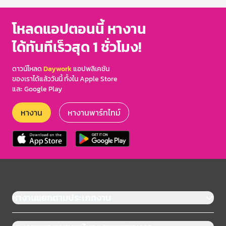
โหลดแอปตอนนี้ หางาน
ได้ทันทีเร็วสุด 1 ชั่วโมง!
ดาวน์โหลด
Daywork
แอปพลิเคชัน
ของเราได้แล้ววันนี้ ทั้งใน Apple Store
และ Google Play
หางาน
หางานพาร์ทไทม์
หางานแยกตามประเภทงาน