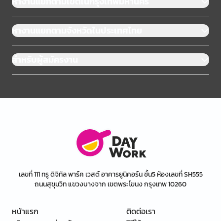
หางานแยกตามเขตในกรุงเทพมหานคร
หางานแยกตามจังหวัดในประเทศไทย
สำหรับผู้สมัครงาน
เลขที่ 111 ทรู ดิจิทัล พาร์ค เวสต์ อาคารยูนิคอร์น ชั้น5 ห้องเลขที่ SH555
ถนนสุขุมวิท แขวงบางจาก เขตพระโขนง กรุงเทพ 10260
หน้าแรก
ติดต่อเรา