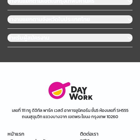
หางานแยกตามเขตในกรุงเทพมหานคร
หางานแยกตามจังหวัดในประเทศไทย
สำหรับผู้สมัครงาน
เลขที่ 111 ทรู ดิจิทัล พาร์ค เวสต์ อาคารยูนิคอร์น ชั้น5 ห้องเลขที่ SH555
ถนนสุขุมวิท แขวงบางจาก เขตพระโขนง กรุงเทพ 10260
หน้าแรก
ติดต่อเรา