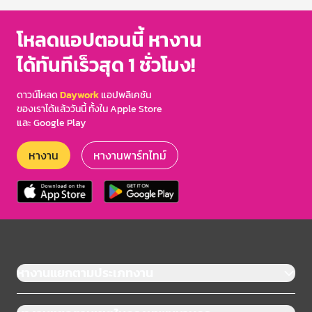
โหลดแอปตอนนี้ หางาน
ได้ทันทีเร็วสุด 1 ชั่วโมง!
ดาวน์โหลด
Daywork
แอปพลิเคชัน
ของเราได้แล้ววันนี้ ทั้งใน Apple Store
และ Google Play
หางาน
หางานพาร์ทไทม์
หางานแยกตามประเภทงาน