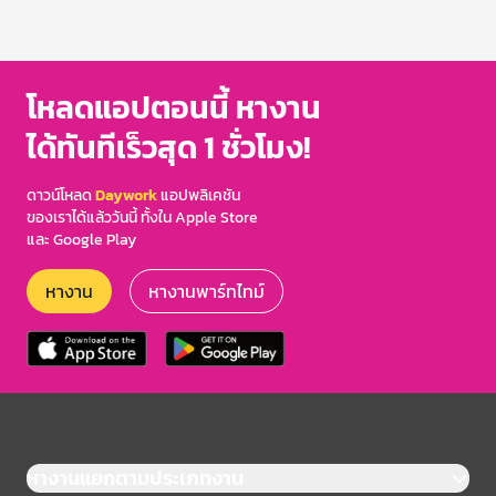
โหลดแอปตอนนี้ หางาน
ได้ทันทีเร็วสุด 1 ชั่วโมง!
ดาวน์โหลด
Daywork
แอปพลิเคชัน
ของเราได้แล้ววันนี้ ทั้งใน Apple Store
และ Google Play
หางาน
หางานพาร์ทไทม์
หางานแยกตามประเภทงาน