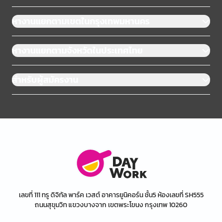
หางานแยกตามเขตในกรุงเทพมหานคร
หางานแยกตามจังหวัดในประเทศไทย
สำหรับผู้สมัครงาน
เลขที่ 111 ทรู ดิจิทัล พาร์ค เวสต์ อาคารยูนิคอร์น ชั้น5 ห้องเลขที่ SH555
ถนนสุขุมวิท แขวงบางจาก เขตพระโขนง กรุงเทพ 10260