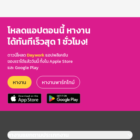
โหลดแอปตอนนี้ หางาน
ได้ทันทีเร็วสุด 1 ชั่วโมง!
ดาวน์โหลด
Daywork
แอปพลิเคชัน
ของเราได้แล้ววันนี้ ทั้งใน Apple Store
และ Google Play
หางาน
หางานพาร์ทไทม์
หางานแยกตามประเภทงาน