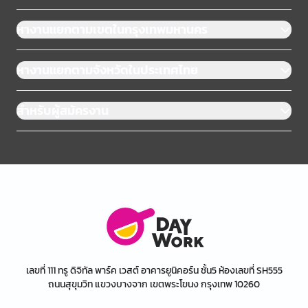
หางานแยกตามเขตในกรุงเทพมหานคร
หางานแยกตามจังหวัดในประเทศไทย
สำหรับผู้สมัครงาน
เลขที่ 111 ทรู ดิจิทัล พาร์ค เวสต์ อาคารยูนิคอร์น ชั้น5 ห้องเลขที่ SH555
ถนนสุขุมวิท แขวงบางจาก เขตพระโขนง กรุงเทพ 10260