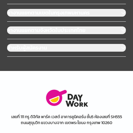
หางานแยกตามเขตในกรุงเทพมหานคร
หางานแยกตามจังหวัดในประเทศไทย
สำหรับผู้สมัครงาน
เลขที่ 111 ทรู ดิจิทัล พาร์ค เวสต์ อาคารยูนิคอร์น ชั้น5 ห้องเลขที่ SH555
ถนนสุขุมวิท แขวงบางจาก เขตพระโขนง กรุงเทพ 10260