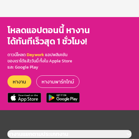
โหลดแอปตอนนี้ หางาน
ได้ทันทีเร็วสุด 1 ชั่วโมง!
ดาวน์โหลด
Daywork
แอปพลิเคชัน
ของเราได้แล้ววันนี้ ทั้งใน Apple Store
และ Google Play
หางาน
หางานพาร์ทไทม์
หางานแยกตามประเภทงาน