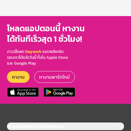
โหลดแอปตอนนี้ หางาน
ได้ทันทีเร็วสุด 1 ชั่วโมง!
ดาวน์โหลด
Daywork
แอปพลิเคชัน
ของเราได้แล้ววันนี้ ทั้งใน Apple Store
และ Google Play
หางาน
หางานพาร์ทไทม์
หางานแยกตามประเภทงาน