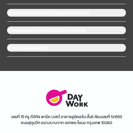
หางานแยกตามเขตในกรุงเทพมหานคร
หางานแยกตามจังหวัดในประเทศไทย
สำหรับผู้สมัครงาน
เลขที่ 111 ทรู ดิจิทัล พาร์ค เวสต์ อาคารยูนิคอร์น ชั้น5 ห้องเลขที่ SH555
ถนนสุขุมวิท แขวงบางจาก เขตพระโขนง กรุงเทพ 10260