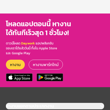
โหลดแอปตอนนี้ หางาน
ได้ทันทีเร็วสุด 1 ชั่วโมง!
ดาวน์โหลด
Daywork
แอปพลิเคชัน
ของเราได้แล้ววันนี้ ทั้งใน Apple Store
และ Google Play
หางาน
หางานพาร์ทไทม์
หางานแยกตามประเภทงาน