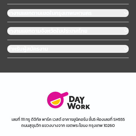
หางานแยกตามเขตในกรุงเทพมหานคร
หางานแยกตามจังหวัดในประเทศไทย
สำหรับผู้สมัครงาน
เลขที่ 111 ทรู ดิจิทัล พาร์ค เวสต์ อาคารยูนิคอร์น ชั้น5 ห้องเลขที่ SH555
ถนนสุขุมวิท แขวงบางจาก เขตพระโขนง กรุงเทพ 10260