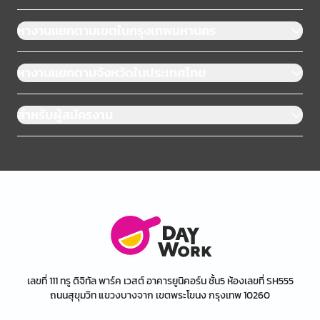
หางานแยกตามเขตในกรุงเทพมหานคร
หางานแยกตามจังหวัดในประเทศไทย
สำหรับผู้สมัครงาน
เลขที่ 111 ทรู ดิจิทัล พาร์ค เวสต์ อาคารยูนิคอร์น ชั้น5 ห้องเลขที่ SH555
ถนนสุขุมวิท แขวงบางจาก เขตพระโขนง กรุงเทพ 10260