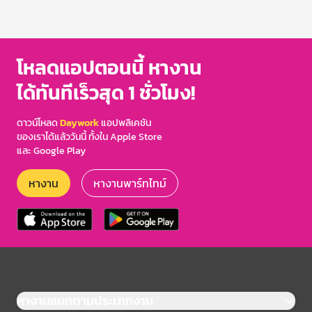
โหลดแอปตอนนี้ หางาน
ได้ทันทีเร็วสุด 1 ชั่วโมง!
ดาวน์โหลด
Daywork
แอปพลิเคชัน
ของเราได้แล้ววันนี้ ทั้งใน Apple Store
และ Google Play
หางาน
หางานพาร์ทไทม์
หางานแยกตามประเภทงาน