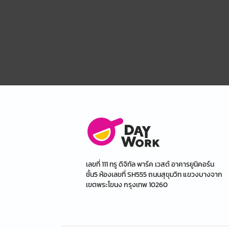
เลขที่ 111 ทรู ดิจิทัล พาร์ค เวสต์ อาคารยูนิคอร์น
ชั้น5 ห้องเลขที่ SH555 ถนนสุขุมวิท แขวงบางจาก
เขตพระโขนง กรุงเทพ 10260