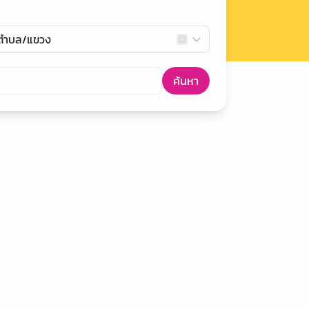
กตำบล/แขวง
ค้นหา