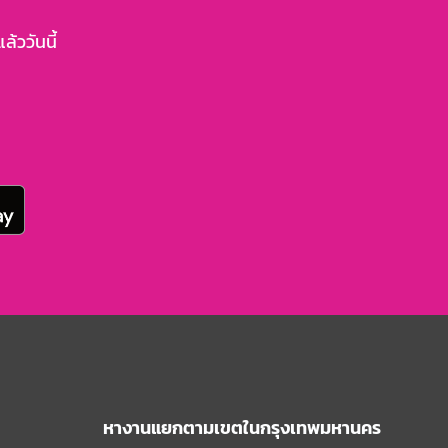
้ววันนี้
หางานแยกตามเขตในกรุงเทพมหานคร