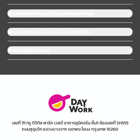
หางานแยกตามเขตในกรุงเทพมหานคร
หางานแยกตามจังหวัดในประเทศไทย
สำหรับผู้สมัครงาน
เลขที่ 111 ทรู ดิจิทัล พาร์ค เวสต์ อาคารยูนิคอร์น ชั้น5 ห้องเลขที่ SH555
ถนนสุขุมวิท แขวงบางจาก เขตพระโขนง กรุงเทพ 10260