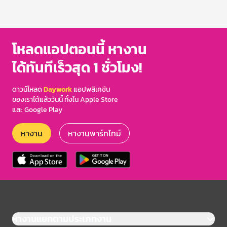
โหลดแอปตอนนี้ หางาน
ได้ทันทีเร็วสุด 1 ชั่วโมง!
ดาวน์โหลด
Daywork
แอปพลิเคชัน
ของเราได้แล้ววันนี้ ทั้งใน Apple Store
และ Google Play
หางาน
หางานพาร์ทไทม์
หางานแยกตามประเภทงาน