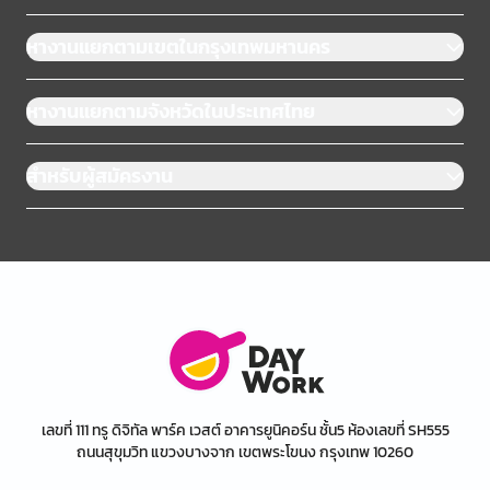
หางานแยกตามเขตในกรุงเทพมหานคร
หางานแยกตามจังหวัดในประเทศไทย
สำหรับผู้สมัครงาน
เลขที่ 111 ทรู ดิจิทัล พาร์ค เวสต์ อาคารยูนิคอร์น ชั้น5 ห้องเลขที่ SH555
ถนนสุขุมวิท แขวงบางจาก เขตพระโขนง กรุงเทพ 10260