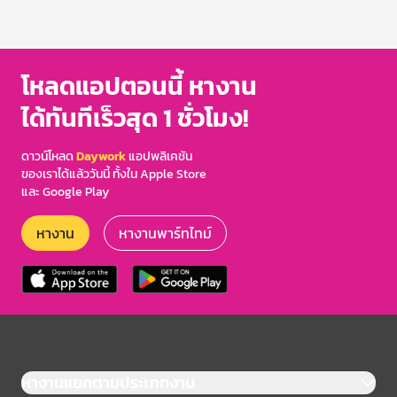
โหลดแอปตอนนี้ หางาน
ได้ทันทีเร็วสุด 1 ชั่วโมง!
ดาวน์โหลด
Daywork
แอปพลิเคชัน
ของเราได้แล้ววันนี้ ทั้งใน Apple Store
และ Google Play
หางาน
หางานพาร์ทไทม์
หางานแยกตามประเภทงาน