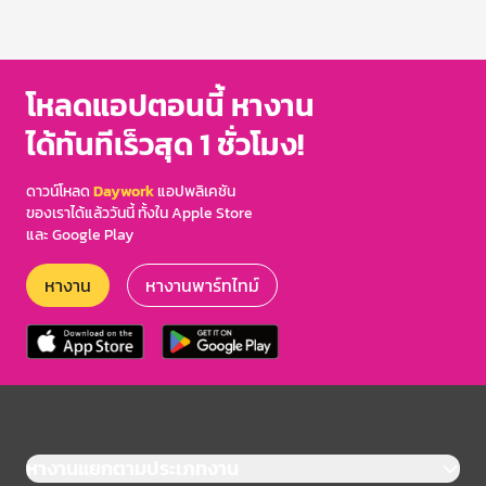
โหลดแอปตอนนี้ หางาน
ได้ทันทีเร็วสุด 1 ชั่วโมง!
ดาวน์โหลด
Daywork
แอปพลิเคชัน
ของเราได้แล้ววันนี้ ทั้งใน Apple Store
และ Google Play
หางาน
หางานพาร์ทไทม์
หางานแยกตามประเภทงาน