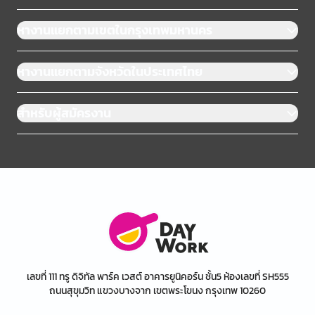
หางานแยกตามเขตในกรุงเทพมหานคร
หางานแยกตามจังหวัดในประเทศไทย
สำหรับผู้สมัครงาน
เลขที่ 111 ทรู ดิจิทัล พาร์ค เวสต์ อาคารยูนิคอร์น ชั้น5 ห้องเลขที่ SH555
ถนนสุขุมวิท แขวงบางจาก เขตพระโขนง กรุงเทพ 10260