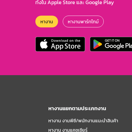
ทั้งใน Apple Store และ Google Play
หางาน
หางานพาร์ทไทม์
หางานแยกตามประเภทงาน
หางาน งานพีซี/พนักงานแนะนําสินค้า
หางาน งานแคชเชียร์