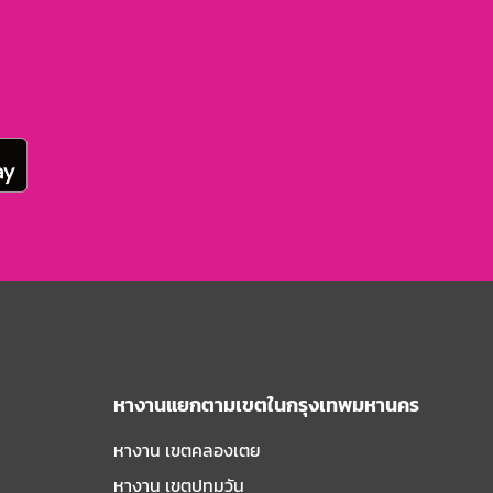
หางานแยกตามเขตในกรุงเทพมหานคร
หางาน เขตคลองเตย
หางาน เขตปทุมวัน