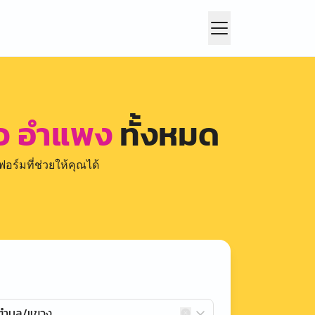
้ว อำแพง
ทั้งหมด
อร์มที่ช่วยให้คุณได้
กตำบล/แขวง