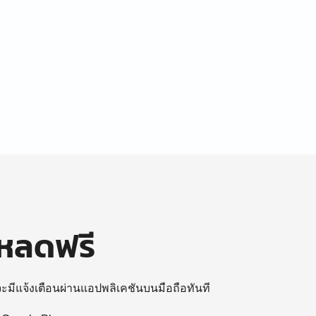
โหลดฟรี
 จะมีแจ้งเตือนผ่านแอปพลิเคชันบนมือถือทันที