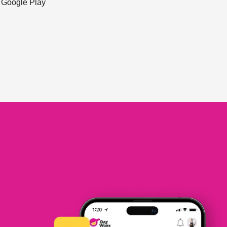
ะ Google Play