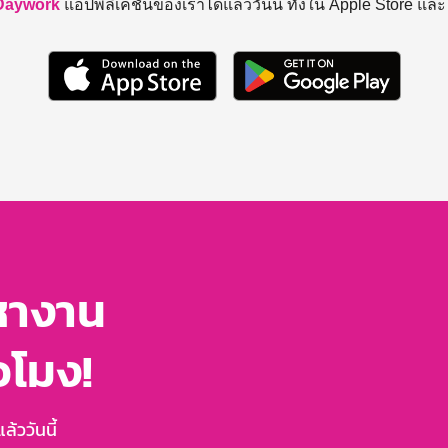
Daywork
แอปพลิเคชันของเราได้แล้ววันนี้ ทั้งใน Apple Store แล
หางาน
่วโมง!
้ววันนี้