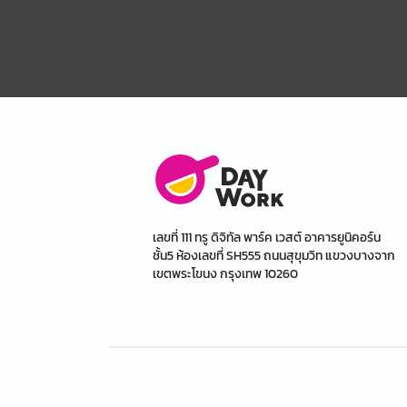
เลขที่ 111 ทรู ดิจิทัล พาร์ค เวสต์ อาคารยูนิคอร์น
ชั้น5 ห้องเลขที่ SH555 ถนนสุขุมวิท แขวงบางจาก
เขตพระโขนง กรุงเทพ 10260