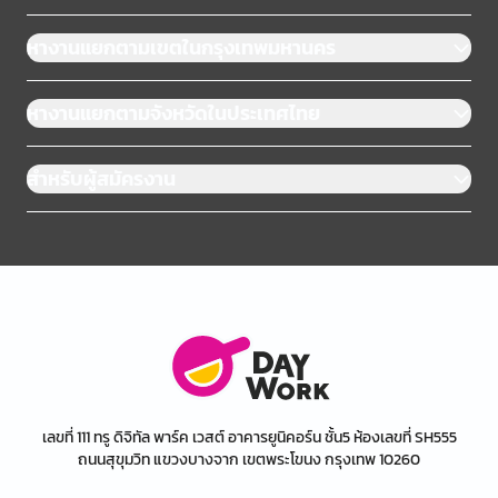
หางานแยกตามเขตในกรุงเทพมหานคร
หางานแยกตามจังหวัดในประเทศไทย
สำหรับผู้สมัครงาน
เลขที่ 111 ทรู ดิจิทัล พาร์ค เวสต์ อาคารยูนิคอร์น ชั้น5 ห้องเลขที่ SH555
ถนนสุขุมวิท แขวงบางจาก เขตพระโขนง กรุงเทพ 10260