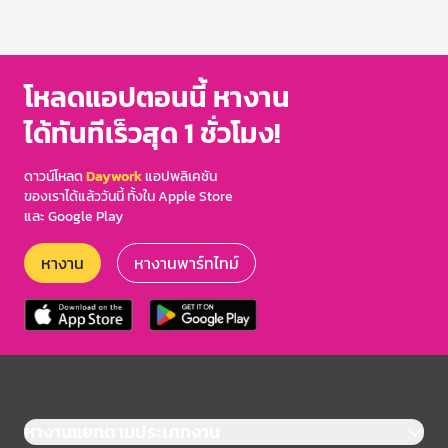
โหลดแอปตอนนี้ หางาน
ได้ทันทีเร็วสุด 1 ชั่วโมง!
ดาวน์โหลด
Daywork
แอปพลิเคชัน
ของเราได้แล้ววันนี้ ทั้งใน Apple Store
และ Google Play
หางาน
หางานพาร์ทไทม์
หางานแยกตามประเภทงาน