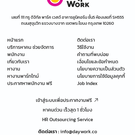
เลขที่ 111 ทรู ดิจิทัล พาร์ค เวสต์ อาคารยูนิคอร์น ชั้น5 ห้องเลขที่ SH555
ถนนสุขุมวิท แขวงบางจาก เขตพระโขนง กรุงเทพ 10260
หน้าแรก
ติดต่อเรา
บริการหาคน ช่วยจัดการ
วิธีใช้งาน
พนักงาน
คำถามที่พบบ่อย
เกี่ยวกับเรา
เงื่อนไขและข้อกำหนด
หางาน
นโยบายความเป็นส่วนตัว
หางานพาร์ทไทม์
นโยบายการใช้ข้อมูลคุกกี้
ประกาศหาพนักงาน ฟรี
Job Index
เข้าสู่ระบบเพื่อประกาศงานฟรี
หาคนด่วน เร็วสุด 1 ชั่วโมง
HR Outsourcing Service
ติดต่อเรา
:
info@daywork.co