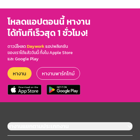
โหลดแอปตอนนี้ หางาน
ได้ทันทีเร็วสุด 1 ชั่วโมง!
ดาวน์โหลด
Daywork
แอปพลิเคชัน
ของเราได้แล้ววันนี้ ทั้งใน Apple Store
และ Google Play
หางาน
หางานพาร์ทไทม์
หางานแยกตามประเภทงาน