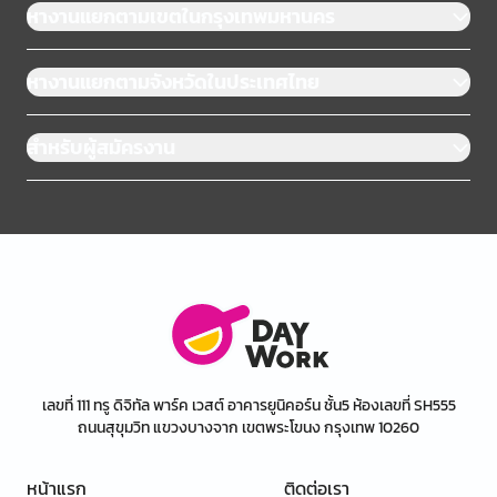
หางานแยกตามเขตในกรุงเทพมหานคร
หางานแยกตามจังหวัดในประเทศไทย
สำหรับผู้สมัครงาน
เลขที่ 111 ทรู ดิจิทัล พาร์ค เวสต์ อาคารยูนิคอร์น ชั้น5 ห้องเลขที่ SH555
ถนนสุขุมวิท แขวงบางจาก เขตพระโขนง กรุงเทพ 10260
หน้าแรก
ติดต่อเรา