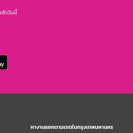
้ววันนี้
หางานแยกตามเขตในกรุงเทพมหานคร