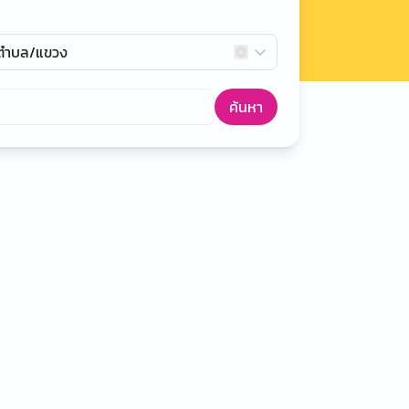
กตำบล/แขวง
ค้นหา