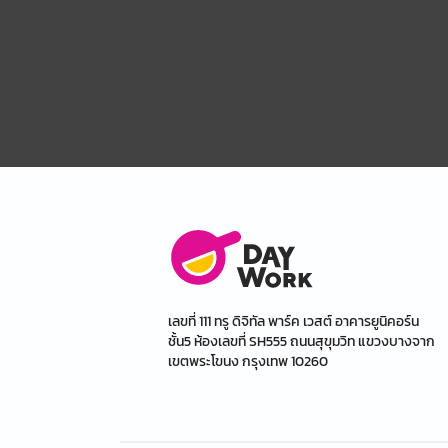
เลขที่ 111 ทรู ดิจิทัล พาร์ค เวสต์ อาคารยูนิคอร์น
ชั้น5 ห้องเลขที่ SH555 ถนนสุขุมวิท แขวงบางจาก
เขตพระโขนง กรุงเทพ 10260