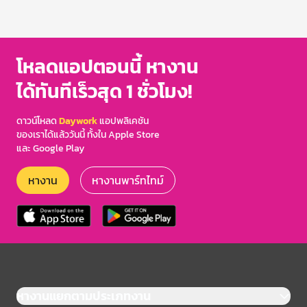
โหลดแอปตอนนี้ หางาน
ได้ทันทีเร็วสุด 1 ชั่วโมง!
ดาวน์โหลด
Daywork
แอปพลิเคชัน
ของเราได้แล้ววันนี้ ทั้งใน Apple Store
และ Google Play
หางาน
หางานพาร์ทไทม์
หางานแยกตามประเภทงาน