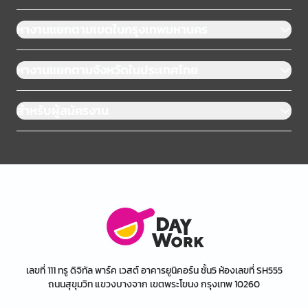
หางานแยกตามเขตในกรุงเทพมหานคร
หางานแยกตามจังหวัดในประเทศไทย
สำหรับผู้สมัครงาน
เลขที่ 111 ทรู ดิจิทัล พาร์ค เวสต์ อาคารยูนิคอร์น ชั้น5 ห้องเลขที่ SH555
ถนนสุขุมวิท แขวงบางจาก เขตพระโขนง กรุงเทพ 10260