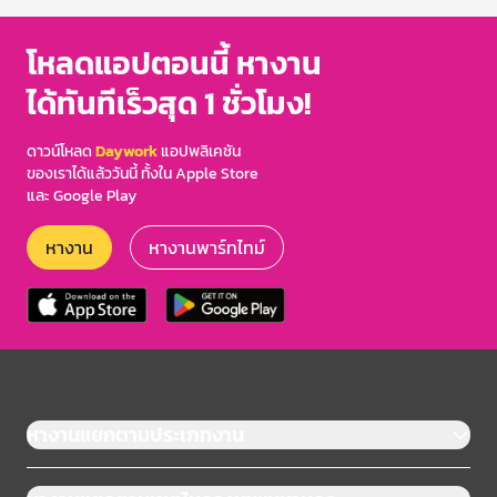
โหลดแอปตอนนี้ หางาน
ได้ทันทีเร็วสุด 1 ชั่วโมง!
ดาวน์โหลด
Daywork
แอปพลิเคชัน
ของเราได้แล้ววันนี้ ทั้งใน Apple Store
และ Google Play
หางาน
หางานพาร์ทไทม์
หางานแยกตามประเภทงาน