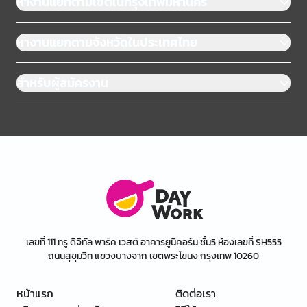
หางานแยกตามเขตในกรุงเทพมหานคร
หางานแยกตามจังหวัดในประเทศไทย
สำหรับผู้สมัครงาน
เลขที่ 111 ทรู ดิจิทัล พาร์ค เวสต์ อาคารยูนิคอร์น ชั้น5 ห้องเลขที่ SH555
ถนนสุขุมวิท แขวงบางจาก เขตพระโขนง กรุงเทพ 10260
หน้าแรก
ติดต่อเรา