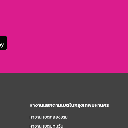
หางานแยกตามเขตในกรุงเทพมหานคร
หางาน เขตคลองเตย
หางาน เขตปทุมวัน