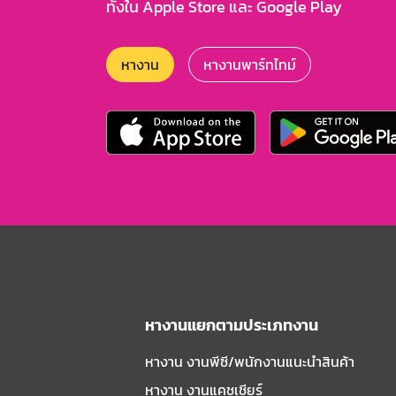
ทั้งใน Apple Store และ Google Play
หางาน
หางานพาร์ทไทม์
หางานแยกตามประเภทงาน
หางาน งานพีซี/พนักงานแนะนําสินค้า
หางาน งานแคชเชียร์