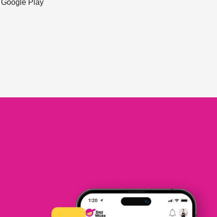
ะ Google Play