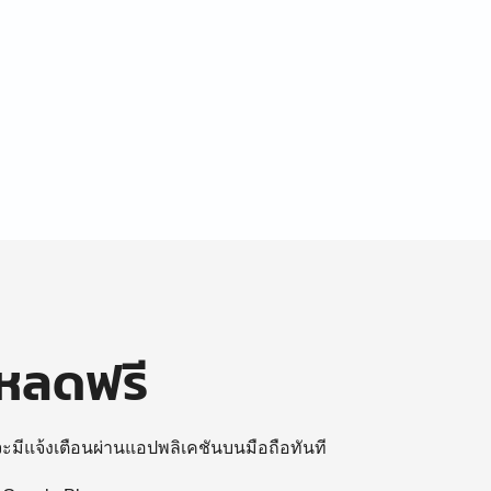
โหลดฟรี
 จะมีแจ้งเตือนผ่านแอปพลิเคชันบนมือถือทันที