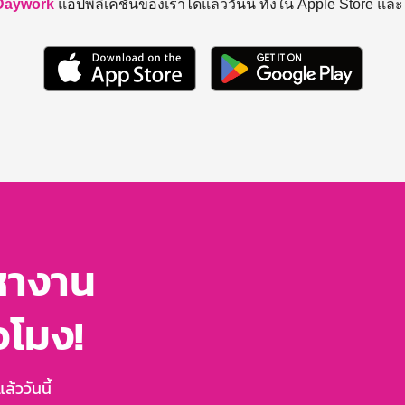
Daywork
แอปพลิเคชันของเราได้แล้ววันนี้ ทั้งใน Apple Store แล
หางาน
่วโมง!
้ววันนี้