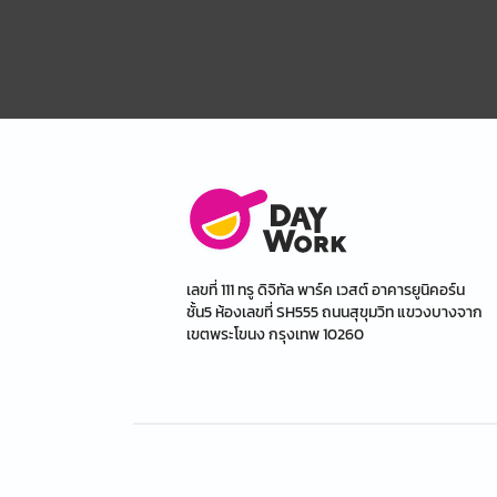
เลขที่ 111 ทรู ดิจิทัล พาร์ค เวสต์ อาคารยูนิคอร์น
ชั้น5 ห้องเลขที่ SH555 ถนนสุขุมวิท แขวงบางจาก
เขตพระโขนง กรุงเทพ 10260