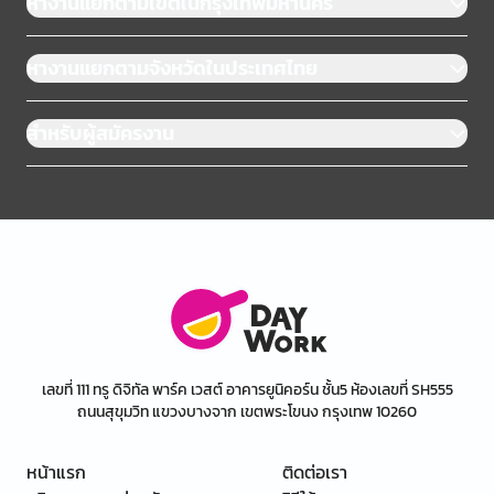
หางานแยกตามเขตในกรุงเทพมหานคร
หางานแยกตามจังหวัดในประเทศไทย
สำหรับผู้สมัครงาน
เลขที่ 111 ทรู ดิจิทัล พาร์ค เวสต์ อาคารยูนิคอร์น ชั้น5 ห้องเลขที่ SH555
ถนนสุขุมวิท แขวงบางจาก เขตพระโขนง กรุงเทพ 10260
หน้าแรก
ติดต่อเรา