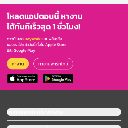
โหลดแอปตอนนี้ หางาน
ได้ทันทีเร็วสุด 1 ชั่วโมง!
ดาวน์โหลด
Daywork
แอปพลิเคชัน
ของเราได้แล้ววันนี้ ทั้งใน Apple Store
และ Google Play
หางาน
หางานพาร์ทไทม์
หางานแยกตามประเภทงาน