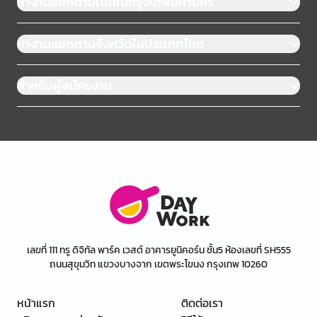
หางานแยกตามเขตในกรุงเทพมหานคร
หางานแยกตามจังหวัดในประเทศไทย
สำหรับผู้สมัครงาน
เลขที่ 111 ทรู ดิจิทัล พาร์ค เวสต์ อาคารยูนิคอร์น ชั้น5 ห้องเลขที่ SH555
ถนนสุขุมวิท แขวงบางจาก เขตพระโขนง กรุงเทพ 10260
หน้าแรก
ติดต่อเรา