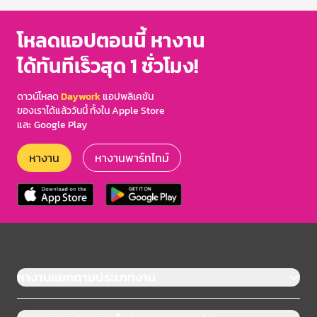
โหลดแอปตอนนี้ หางาน
ได้ทันทีเร็วสุด 1 ชั่วโมง!
ดาวน์โหลด
Daywork
แอปพลิเคชัน
ของเราได้แล้ววันนี้ ทั้งใน Apple Store
และ Google Play
หางาน
หางานพาร์ทไทม์
หางานแยกตามประเภทงาน