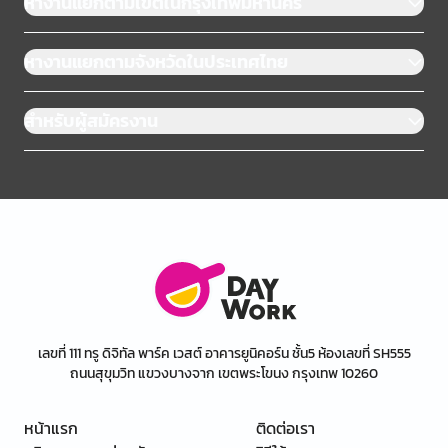
หางานแยกตามเขตในกรุงเทพมหานคร
หางานแยกตามจังหวัดในประเทศไทย
สำหรับผู้สมัครงาน
เลขที่ 111 ทรู ดิจิทัล พาร์ค เวสต์ อาคารยูนิคอร์น ชั้น5 ห้องเลขที่ SH555
ถนนสุขุมวิท แขวงบางจาก เขตพระโขนง กรุงเทพ 10260
หน้าแรก
ติดต่อเรา