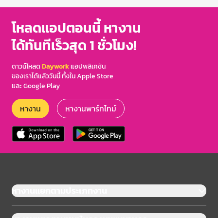
โหลดแอปตอนนี้ หางาน
ได้ทันทีเร็วสุด 1 ชั่วโมง!
ดาวน์โหลด
Daywork
แอปพลิเคชัน
ของเราได้แล้ววันนี้ ทั้งใน Apple Store
และ Google Play
หางาน
หางานพาร์ทไทม์
หางานแยกตามประเภทงาน