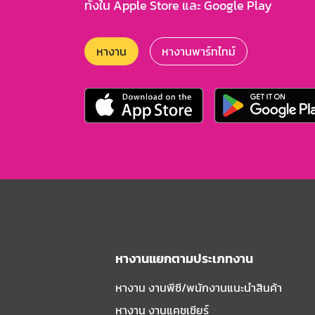
ทั้งใน Apple Store และ Google Play
หางาน
หางานพาร์ทไทม์
หางานแยกตามประเภทงาน
หางาน งานพีซี/พนักงานแนะนําสินค้า
หางาน งานแคชเชียร์