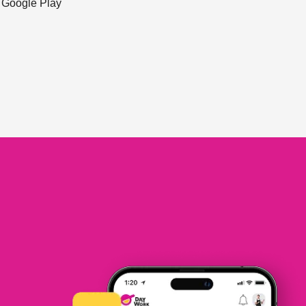
ะ Google Play