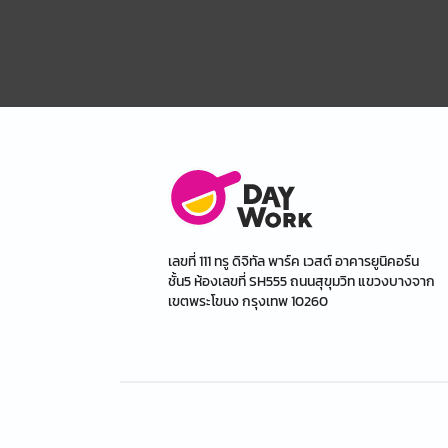
เลขที่ 111 ทรู ดิจิทัล พาร์ค เวสต์ อาคารยูนิคอร์น
ชั้น5 ห้องเลขที่ SH555 ถนนสุขุมวิท แขวงบางจาก
เขตพระโขนง กรุงเทพ 10260