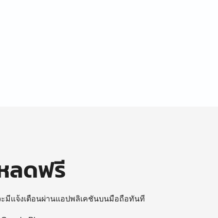
โหลดฟรี
 จะมีแจ้งเตือนผ่านแอปพลิเคชันบนมือถือทันที