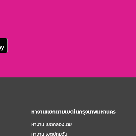
หางานแยกตามเขตในกรุงเทพมหานคร
หางาน เขตคลองเตย
หางาน เขตปทุมวัน