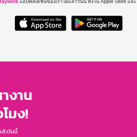
Daywork
แอปพลิเคชันของเราได้แล้ววันนี้ ทั้งใน Apple Store แล
หางาน
่วโมง!
้ววันนี้