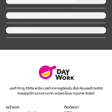
หางานแยกตามเขตในกรุงเทพมหานคร
หางานแยกตามจังหวัดในประเทศไทย
สำหรับผู้สมัครงาน
เลขที่ 111 ทรู ดิจิทัล พาร์ค เวสต์ อาคารยูนิคอร์น ชั้น5 ห้องเลขที่ SH555
ถนนสุขุมวิท แขวงบางจาก เขตพระโขนง กรุงเทพ 10260
หน้าแรก
ติดต่อเรา