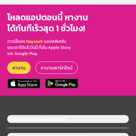
โหลดแอปตอนนี้ หางาน
ได้ทันทีเร็วสุด 1 ชั่วโมง!
ดาวน์โหลด
Daywork
แอปพลิเคชัน
ของเราได้แล้ววันนี้ ทั้งใน Apple Store
และ Google Play
หางาน
หางานพาร์ทไทม์
หางานแยกตามประเภทงาน