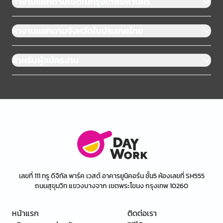
หางานแยกตามเขตในกรุงเทพมหานคร
หางานแยกตามจังหวัดในประเทศไทย
สำหรับผู้สมัครงาน
เลขที่ 111 ทรู ดิจิทัล พาร์ค เวสต์ อาคารยูนิคอร์น ชั้น5 ห้องเลขที่ SH555
ถนนสุขุมวิท แขวงบางจาก เขตพระโขนง กรุงเทพ 10260
หน้าแรก
ติดต่อเรา