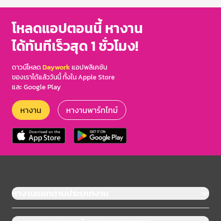
โหลดแอปตอนนี้ หางาน
ได้ทันทีเร็วสุด 1 ชั่วโมง!
ดาวน์โหลด
Daywork
แอปพลิเคชัน
ของเราได้แล้ววันนี้ ทั้งใน Apple Store
และ Google Play
หางาน
หางานพาร์ทไทม์
หางานแยกตามประเภทงาน