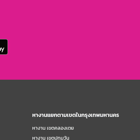
หางานแยกตามเขตในกรุงเทพมหานคร
หางาน เขตคลองเตย
หางาน เขตปทุมวัน