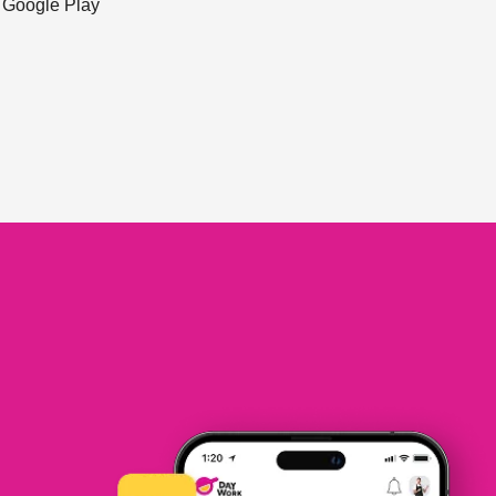
ะ Google Play