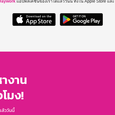
Daywork
แอปพลิเคชันของเราได้แล้ววันนี้ ทั้งใน Apple Store แล
หางาน
่วโมง!
้ววันนี้