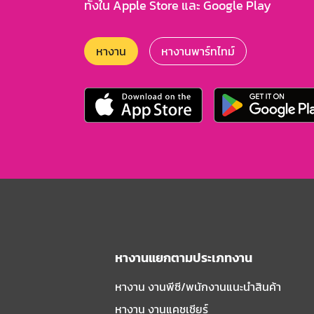
ทั้งใน Apple Store และ Google Play
หางาน
หางานพาร์ทไทม์
หางานแยกตามประเภทงาน
หางาน งานพีซี/พนักงานแนะนําสินค้า
หางาน งานแคชเชียร์