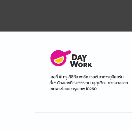
เลขที่ 111 ทรู ดิจิทัล พาร์ค เวสต์ อาคารยูนิคอร์น
ชั้น5 ห้องเลขที่ SH555 ถนนสุขุมวิท แขวงบางจาก
เขตพระโขนง กรุงเทพ 10260