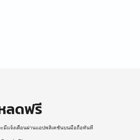
โหลดฟรี
 จะมีแจ้งเตือนผ่านแอปพลิเคชันบนมือถือทันที