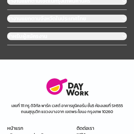
หางานแยกตามเขตในกรุงเทพมหานคร
หางานแยกตามจังหวัดในประเทศไทย
สำหรับผู้สมัครงาน
เลขที่ 111 ทรู ดิจิทัล พาร์ค เวสต์ อาคารยูนิคอร์น ชั้น5 ห้องเลขที่ SH555
ถนนสุขุมวิท แขวงบางจาก เขตพระโขนง กรุงเทพ 10260
หน้าแรก
ติดต่อเรา