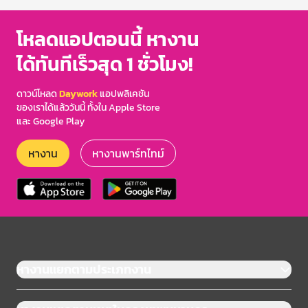
โหลดแอปตอนนี้ หางาน
ได้ทันทีเร็วสุด 1 ชั่วโมง!
ดาวน์โหลด
Daywork
แอปพลิเคชัน
ของเราได้แล้ววันนี้ ทั้งใน Apple Store
และ Google Play
หางาน
หางานพาร์ทไทม์
หางานแยกตามประเภทงาน