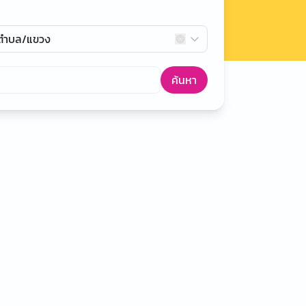
กตำบล/แขวง
ค้นหา