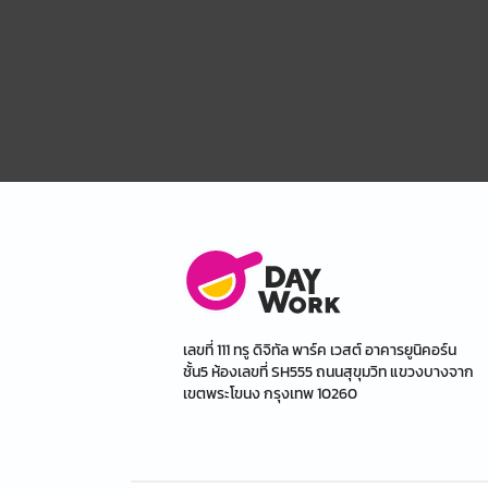
เลขที่ 111 ทรู ดิจิทัล พาร์ค เวสต์ อาคารยูนิคอร์น
ชั้น5 ห้องเลขที่ SH555 ถนนสุขุมวิท แขวงบางจาก
เขตพระโขนง กรุงเทพ 10260