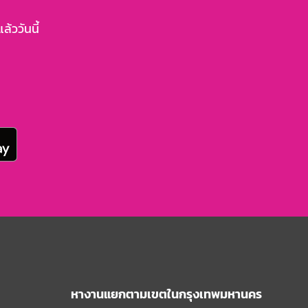
้ววันนี้
หางานแยกตามเขตในกรุงเทพมหานคร