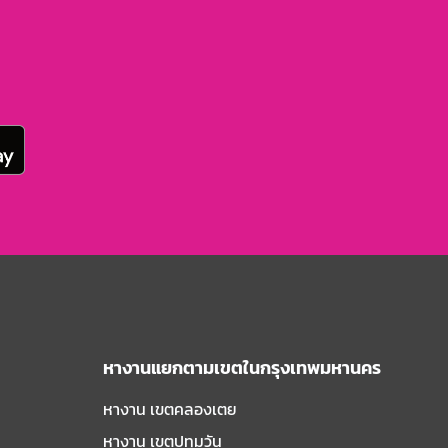
หางานแยกตามเขตในกรุงเทพมหานคร
หางาน เขตคลองเตย
หางาน เขตปทุมวัน