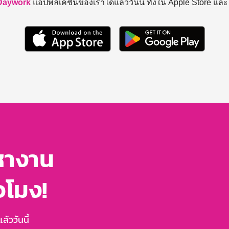
Daywork
แอปพลิเคชันของเราได้แล้ววันนี้ ทั้งใน Apple Store แล
หางาน
่วโมง!
้ววันนี้