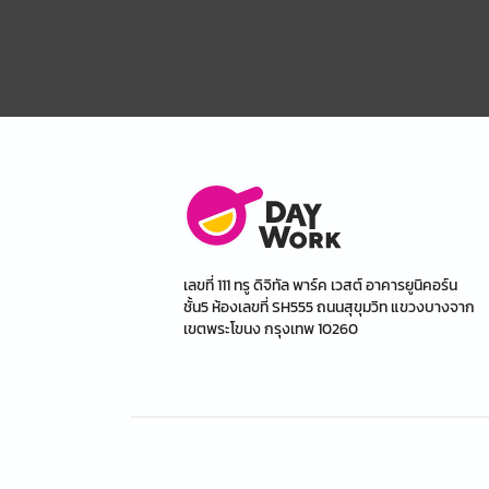
เลขที่ 111 ทรู ดิจิทัล พาร์ค เวสต์ อาคารยูนิคอร์น
ชั้น5 ห้องเลขที่ SH555 ถนนสุขุมวิท แขวงบางจาก
เขตพระโขนง กรุงเทพ 10260