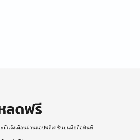
โหลดฟรี
 จะมีแจ้งเตือนผ่านแอปพลิเคชันบนมือถือทันที