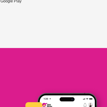
ะ Google Play