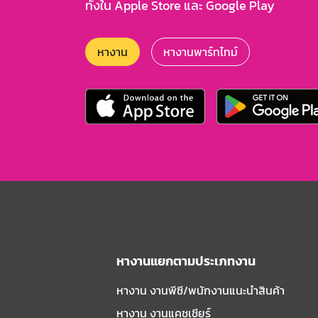
ทั้งใน Apple Store และ Google Play
หางาน
หางานพาร์ทไทม์
หางานแยกตามประเภทงาน
หางาน งานพีซี/พนักงานแนะนําสินค้า
หางาน งานแคชเชียร์