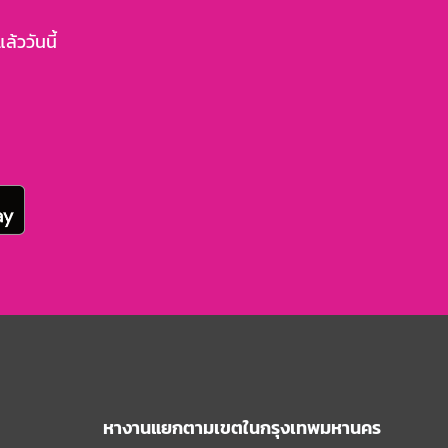
้ววันนี้
หางานแยกตามเขตในกรุงเทพมหานคร