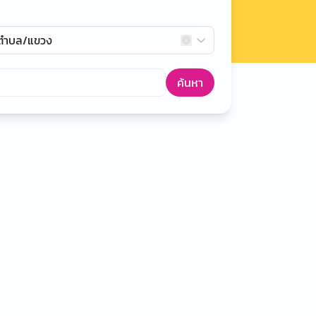
กตำบล/แขวง
ค้นหา