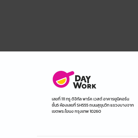
เลขที่ 111 ทรู ดิจิทัล พาร์ค เวสต์ อาคารยูนิคอร์น
ชั้น5 ห้องเลขที่ SH555 ถนนสุขุมวิท แขวงบางจาก
เขตพระโขนง กรุงเทพ 10260