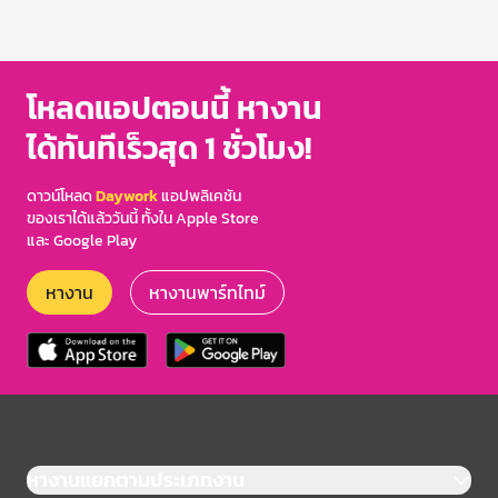
โหลดแอปตอนนี้ หางาน
ได้ทันทีเร็วสุด 1 ชั่วโมง!
ดาวน์โหลด
Daywork
แอปพลิเคชัน
ของเราได้แล้ววันนี้ ทั้งใน Apple Store
และ Google Play
หางาน
หางานพาร์ทไทม์
หางานแยกตามประเภทงาน