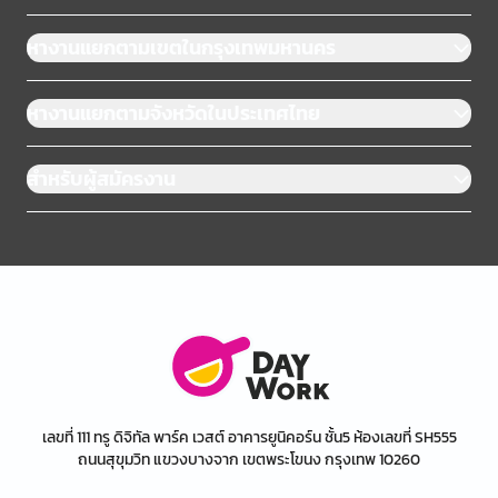
หางานแยกตามเขตในกรุงเทพมหานคร
หางานแยกตามจังหวัดในประเทศไทย
สำหรับผู้สมัครงาน
เลขที่ 111 ทรู ดิจิทัล พาร์ค เวสต์ อาคารยูนิคอร์น ชั้น5 ห้องเลขที่ SH555
ถนนสุขุมวิท แขวงบางจาก เขตพระโขนง กรุงเทพ 10260