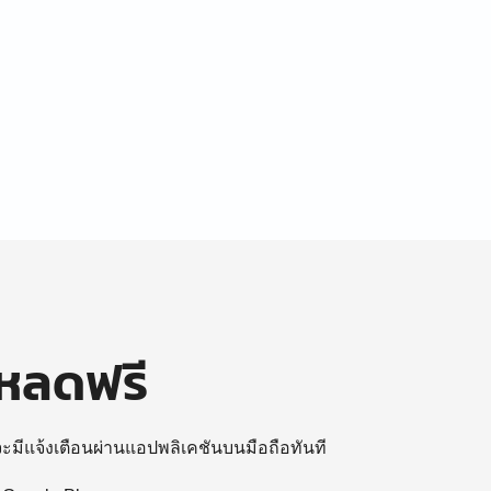
โหลดฟรี
 จะมีแจ้งเตือนผ่านแอปพลิเคชันบนมือถือทันที