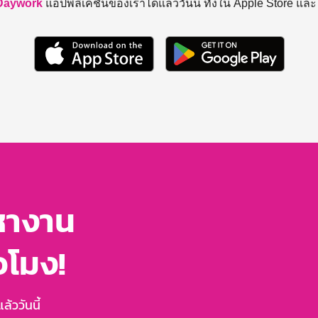
Daywork
แอปพลิเคชันของเราได้แล้ววันนี้ ทั้งใน Apple Store แล
หางาน
่วโมง!
้ววันนี้