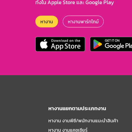
ทั้งใน Apple Store และ Google Play
หางาน
หางานพาร์ทไทม์
หางานแยกตามประเภทงาน
หางาน งานพีซี/พนักงานแนะนําสินค้า
หางาน งานแคชเชียร์