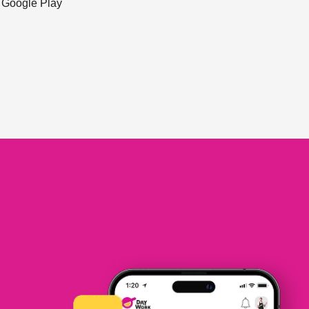
ะ Google Play