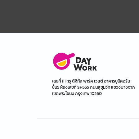
เลขที่ 111 ทรู ดิจิทัล พาร์ค เวสต์ อาคารยูนิคอร์น
ชั้น5 ห้องเลขที่ SH555 ถนนสุขุมวิท แขวงบางจาก
เขตพระโขนง กรุงเทพ 10260