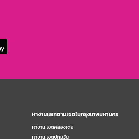
หางานแยกตามเขตในกรุงเทพมหานคร
หางาน เขตคลองเตย
หางาน เขตปทุมวัน