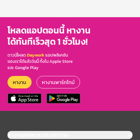
โหลดแอปตอนนี้ หางาน
ได้ทันทีเร็วสุด 1 ชั่วโมง!
ดาวน์โหลด
Daywork
แอปพลิเคชัน
ของเราได้แล้ววันนี้ ทั้งใน Apple Store
และ Google Play
หางาน
หางานพาร์ทไทม์
หางานแยกตามประเภทงาน