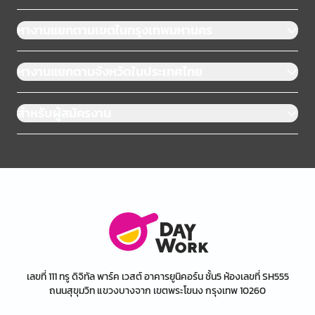
หางานแยกตามเขตในกรุงเทพมหานคร
หางานแยกตามจังหวัดในประเทศไทย
สำหรับผู้สมัครงาน
เลขที่ 111 ทรู ดิจิทัล พาร์ค เวสต์ อาคารยูนิคอร์น ชั้น5 ห้องเลขที่ SH555
ถนนสุขุมวิท แขวงบางจาก เขตพระโขนง กรุงเทพ 10260