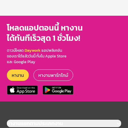
โหลดแอปตอนนี้ หางาน
ได้ทันทีเร็วสุด 1 ชั่วโมง!
ดาวน์โหลด
Daywork
แอปพลิเคชัน
ของเราได้แล้ววันนี้ ทั้งใน Apple Store
และ Google Play
หางาน
หางานพาร์ทไทม์
หางานแยกตามประเภทงาน