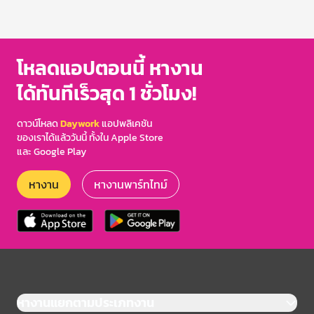
โหลดแอปตอนนี้ หางาน
ได้ทันทีเร็วสุด 1 ชั่วโมง!
ดาวน์โหลด
Daywork
แอปพลิเคชัน
ของเราได้แล้ววันนี้ ทั้งใน Apple Store
และ Google Play
หางาน
หางานพาร์ทไทม์
หางานแยกตามประเภทงาน