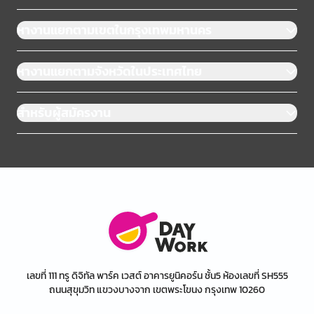
หางานแยกตามเขตในกรุงเทพมหานคร
หางานแยกตามจังหวัดในประเทศไทย
สำหรับผู้สมัครงาน
เลขที่ 111 ทรู ดิจิทัล พาร์ค เวสต์ อาคารยูนิคอร์น ชั้น5 ห้องเลขที่ SH555
ถนนสุขุมวิท แขวงบางจาก เขตพระโขนง กรุงเทพ 10260