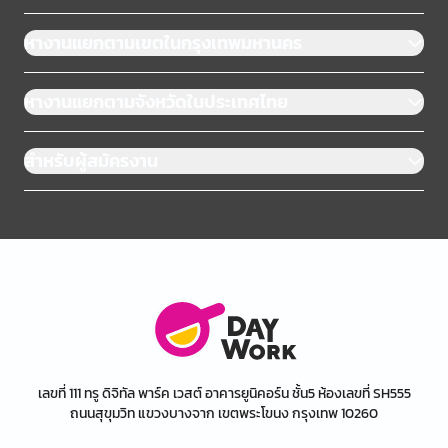
หางานแยกตามเขตในกรุงเทพมหานคร
หางานแยกตามจังหวัดในประเทศไทย
สำหรับผู้สมัครงาน
เลขที่ 111 ทรู ดิจิทัล พาร์ค เวสต์ อาคารยูนิคอร์น ชั้น5 ห้องเลขที่ SH555
ถนนสุขุมวิท แขวงบางจาก เขตพระโขนง กรุงเทพ 10260