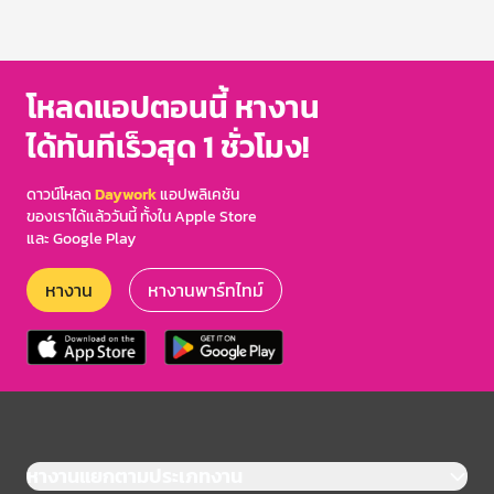
โหลดแอปตอนนี้ หางาน
ได้ทันทีเร็วสุด 1 ชั่วโมง!
ดาวน์โหลด
Daywork
แอปพลิเคชัน
ของเราได้แล้ววันนี้ ทั้งใน Apple Store
และ Google Play
หางาน
หางานพาร์ทไทม์
หางานแยกตามประเภทงาน