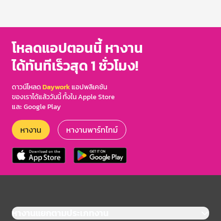
โหลดแอปตอนนี้ หางาน
ได้ทันทีเร็วสุด 1 ชั่วโมง!
ดาวน์โหลด
Daywork
แอปพลิเคชัน
ของเราได้แล้ววันนี้ ทั้งใน Apple Store
และ Google Play
หางาน
หางานพาร์ทไทม์
หางานแยกตามประเภทงาน