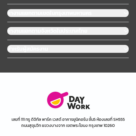
หางานแยกตามเขตในกรุงเทพมหานคร
หางานแยกตามจังหวัดในประเทศไทย
สำหรับผู้สมัครงาน
เลขที่ 111 ทรู ดิจิทัล พาร์ค เวสต์ อาคารยูนิคอร์น ชั้น5 ห้องเลขที่ SH555
ถนนสุขุมวิท แขวงบางจาก เขตพระโขนง กรุงเทพ 10260