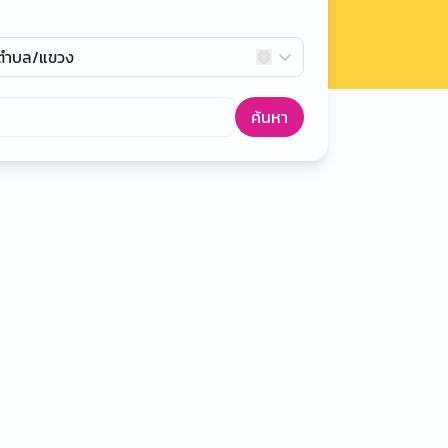
กตำบล/แขวง
ค้นหา