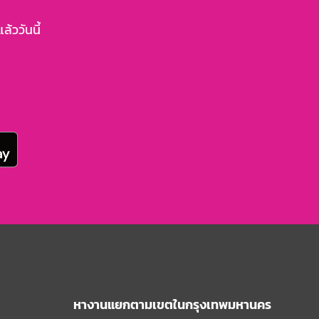
้ววันนี้
หางานแยกตามเขตในกรุงเทพมหานคร