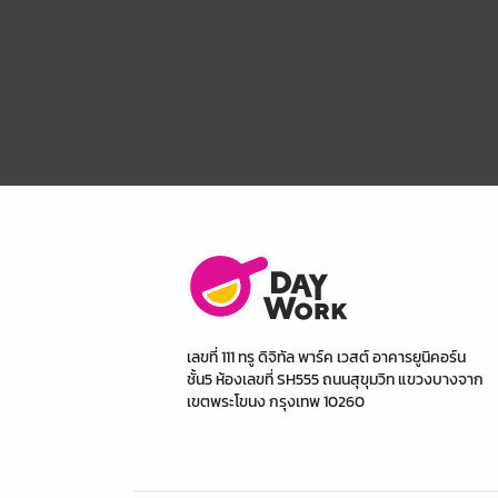
เลขที่ 111 ทรู ดิจิทัล พาร์ค เวสต์ อาคารยูนิคอร์น
ชั้น5 ห้องเลขที่ SH555 ถนนสุขุมวิท แขวงบางจาก
เขตพระโขนง กรุงเทพ 10260