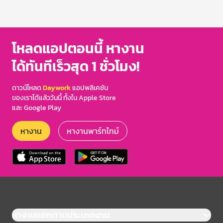
โหลดแอปตอนนี้ หางาน
ได้ทันทีเร็วสุด 1 ชั่วโมง!
ดาวน์โหลด
Daywork
แอปพลิเคชัน
ของเราได้แล้ววันนี้ ทั้งใน Apple Store
และ Google Play
หางาน
หางานพาร์ทไทม์
หางานแยกตามประเภทงาน