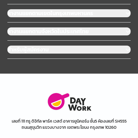
หางานแยกตามเขตในกรุงเทพมหานคร
หางานแยกตามจังหวัดในประเทศไทย
สำหรับผู้สมัครงาน
เลขที่ 111 ทรู ดิจิทัล พาร์ค เวสต์ อาคารยูนิคอร์น ชั้น5 ห้องเลขที่ SH555
ถนนสุขุมวิท แขวงบางจาก เขตพระโขนง กรุงเทพ 10260