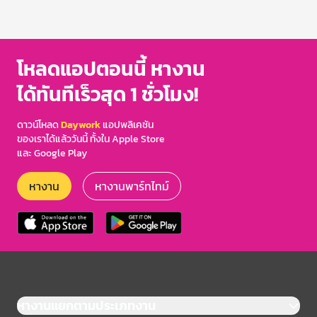
โหลดแอปตอนนี้ หางาน
ได้ทันทีเร็วสุด 1 ชั่วโมง!
ดาวน์โหลด
Daywork
แอปพลิเคชัน
ของเราได้แล้ววันนี้ ทั้งใน Apple Store
และ Google Play
หางาน
หางานพาร์ทไทม์
หางานแยกตามประเภทงาน