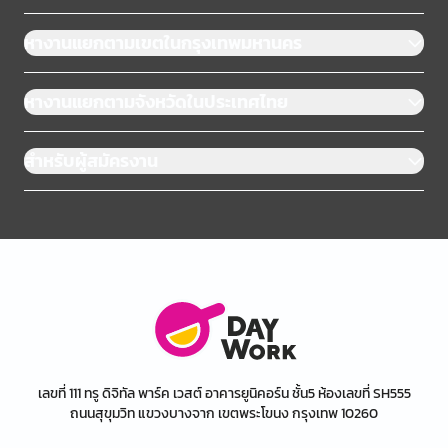
หางานแยกตามเขตในกรุงเทพมหานคร
หางานแยกตามจังหวัดในประเทศไทย
สำหรับผู้สมัครงาน
เลขที่ 111 ทรู ดิจิทัล พาร์ค เวสต์ อาคารยูนิคอร์น ชั้น5 ห้องเลขที่ SH555
ถนนสุขุมวิท แขวงบางจาก เขตพระโขนง กรุงเทพ 10260