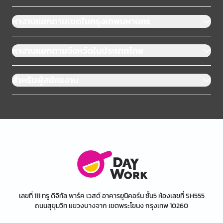
หางานแยกตามเขตในกรุงเทพมหานคร
หางานแยกตามจังหวัดในประเทศไทย
สำหรับผู้สมัครงาน
เลขที่ 111 ทรู ดิจิทัล พาร์ค เวสต์ อาคารยูนิคอร์น ชั้น5 ห้องเลขที่ SH555
ถนนสุขุมวิท แขวงบางจาก เขตพระโขนง กรุงเทพ 10260