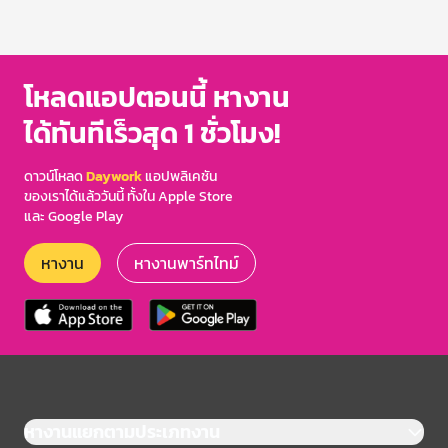
โหลดแอปตอนนี้ หางาน
ได้ทันทีเร็วสุด 1 ชั่วโมง!
ดาวน์โหลด
Daywork
แอปพลิเคชัน
ของเราได้แล้ววันนี้ ทั้งใน Apple Store
และ Google Play
หางาน
หางานพาร์ทไทม์
หางานแยกตามประเภทงาน